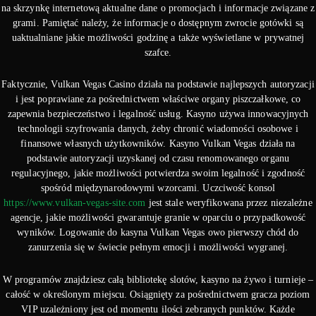
na skrzynkę internetową aktualne dane o promocjach i informacje związane z
grami. Pamiętać należy, że informacje o dostępnym zwrocie gotówki są
uaktualniane jakie możliwości godzinę a także wyświetlane w prywatnej
szafce.
Faktycznie, Vulkan Vegas Casino działa na podstawie najlepszych autoryzacji
i jest poprawiane za pośrednictwem właściwe organy piszczałkowe, co
zapewnia bezpieczeństwo i legalność usług. Kasyno używa innowacyjnych
technologii szyfrowania danych, żeby chronić wiadomości osobowe i
finansowe własnych użytkowników. Kasyno Vulkan Vegas działa na
podstawie autoryzacji uzyskanej od czasu renomowanego organu
regulacyjnego, jakie możliwości potwierdza swoim legalność i zgodność
spośród międzynarodowymi wzorcami. Uczciwość konsol
https://www.vulkan-vegas-site.com
jest stale weryfikowana przez niezależne
agencje, jakie możliwości gwarantuje granie w oparciu o przypadkowość
wyników. Logowanie do kasyna Vulkan Vegas owo pierwszy chód do
zanurzenia się w świecie pełnym emocji i możliwości wygranej.
W programów znajdziesz całą bibliotekę slotów, kasyno na żywo i turnieje –
całość w określonym miejscu. Osiągnięty za pośrednictwem gracza poziom
VIP uzależniony jest od momentu ilości zebranych punktów. Każde