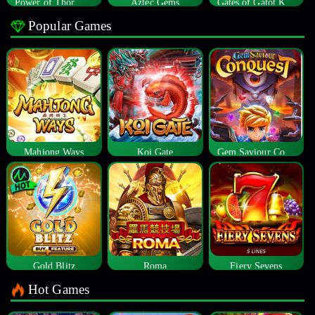
Power of Thor Megaways
Aztec Gems
Gates of Gatot Kaca
Popular Games
Mahjong Ways
Koi Gate
Gem Saviour Conquest
Gold Blitz
Roma
Fiery Sevens
Hot Games