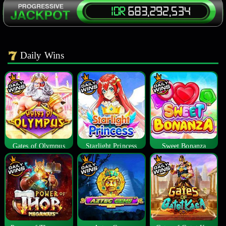
Daily Wins
Gates of Olympus
Starlight Princess
Sweet Bonanza