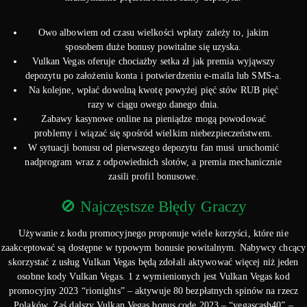
Owo albowiem od czasu wielkości wpłaty zależy to, jakim
sposobem duże bonusy powitalne się uzyska.
Vulkan Vegas oferuje chociażby setka zł jak premia wyjąwszy
depozytu po założeniu konta i potwierdzeniu e-maila lub SMS-a.
Na kolejne, wpłać dowolną kwotę powyżej pięć stów RUB pięć
razy w ciągu owego danego dnia.
Zabawy kasynowe online na pieniądze mogą powodować
problemy i wiązać się spośród wielkim niebezpieczeństwem.
W sytuacji bonusu od pierwszego depozytu fan musi uruchomić
nadprogram wraz z odpowiednich slotów, a premia mechanicznie
zasili profil bonusowe.
🚫 Najczęstsze Błędy Graczy
Używanie z kodu promocyjnego proponuje wiele korzyści, które nie
zaakceptować są dostępne w typowym bonusie powitalnym. Nabywcy chcący
skorzystać z usług Vulkan Vegas będą zdołali aktywować więcej niż jeden
osobne kody Vulkan Vegas. 1 z wymienionych jest Vulkan Vegas kod
promocyjny 2023 “rionights” – aktywuje 80 bezpłatnych spinów na rzecz
Polaków. Zaś dalszy Vulkan Vegas bonus code 2023 – “vegascash40” –