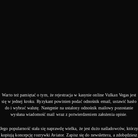
Warto też pamiętać o tym, że rejestracja w kasynie online Vulkan Vegas jest
się w jednej kroku. Ryzykant powinien podać odnośnik email, ustawić hasło
do i wybrać walutę. Następnie na ustalony odnośnik mailowy pozostanie
wysłana wiadomość mail wraz z potwierdzeniem założenia opisie.
Jego popularność stała się naprawdę wielka, że jest dużo naśladowców, którzy
kopiują koncepcję rozrywki Aviator. Zapisz się do newslettera, a zdobędziesz