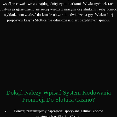
współpracowała wraz z najdogodniejszymi markami. W własnych tekstach
Justyna pragnie dzielić się swoją wiedzą z naszymi czytelnikami, żeby pomóc
wykładzinom znaleźć doskonałe obszar do odwiedzenia gry. W aktualnej
propozycji kasyna Slottica nie odnajdziesz ofert bezpłatnych spinów.
Dokąd Należy Wpisać System Kodowania
Promocji Do Slottica Casino?
Poniżej prezentujemy najczęściej spotykane gatunki kodów
rabatowych w Slottica Casino.