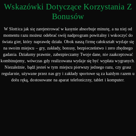
Wskazówki Dotyczące Korzystania Z
Bonusów
W Slottica jak się zarejestrować w kasynie absorbuje minutę, a na niej od
momentu razu możesz odebrać swój nadprogram powitalny i wskoczyć do
świata gier, który naprawdę działa. Obok naszą firmę całokształt wydaje się
na swoim miejscu – gry, zakłady, bonusy, bezpieczeństwo i zero zbędnego
gadania. Działamy prawnie, zabezpieczamy Twoje dane, nie zaakceptować
kombinujemy, wówczas gdy realizowana wydaje się być wypłata wygranych.
Niezależnie, bądź jesteś w tym miejscu pierwszy jednego razu, czy grasz
regularnie, używane przez nas gry i zakłady sportowe są za każdym razem u
dołu ręką, dostosowane na aparat telefoniczny, tablet i komputer.