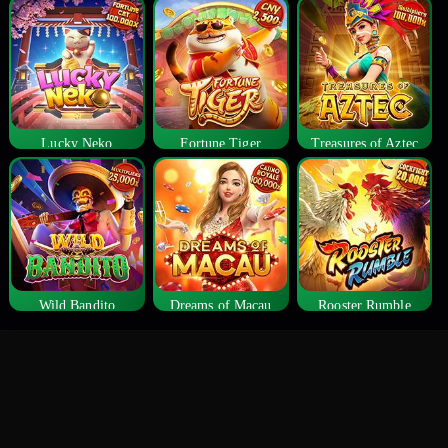
Lucky Neko
Fortune Tiger
Treasures of Aztec
Wild Bandito
Dreams of Macau
Rooster Rumble