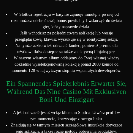
W Slottica rejestracja w kasynie zajmuje minutę, a po niej od
razu możesz odebrać swój bonus powitalny i wskoczyć do świata
gier, który naprawdę działa.
Jeśli wchodzisz za pośrednictwem aplikację lub wersję
przeglądarkową, klawisz wyszukuje się w identycznej sekcji.
Na tymże aczkolwiek odrzucić koniec, ponieważ premie dla
użytkowników dostępne są także za aktywną i lojalną grę.
W naszym własnym album oddajemy do Twej własnej władzy
dokładnie wyselekcjonowaną kolekcję ponad 2000 konsol od
momentu 120 w najwyższym stopniu wspaniałych deweloperów.
Ein Spannendes Spielerlebnis Erwartet Sie,
Während Das Nine Casino Mit Exklusiven
Boni Und Einzigart
A jeśli odrzucić jesteś wciąż klientem Slotica, Utwórz profil w
tym momencie, korzystając z owego linku.
Znajdują się w tamtym miejscu szczegółowe instrukcje dotyczące
jego aplikacji, a także różne metody pobierania produktów.