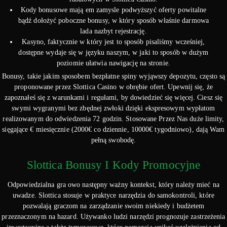
Kody bonusowe mają em zamysle podwyższyć oferty powitalne
bądź dołożyć poboczne bonusy, w który sposób właśnie darmowa
lada nazbyt rejestrację.
Kasyno, faktycznie w który jest to sposób pisaliśmy wcześniej,
dostępne wydaje się w języku naszym, w jaki to sposób w dużym
poziomie ułatwia nawigację na stronie.
Bonusy, takie jakim sposobem bezpłatne spiny wyjąwszy depozytu, często są
proponowane przez Slottica Casino w obrębie ofert. Upewnij się, że
zapoznałeś się z warunkami i regułami, by dowiedzieć się więcej. Ciesz się
swymi wygranymi bez zbędnej zwłoki dzięki ekspresowym wypłatom
realizowanym do odwiedzenia 72 godzin. Stosowane Przez Nas duże limity,
sięgające € miesięcznie (2000€ co dziennie, 10000€ tygodniowo), dają Wam
pełną swobodę.
Slottica Bonusy I Kody Promocyjne
Odpowiedzialna gra owo następny ważny kontekst, który należy mieć na
uwadze. Slottica stosuje w praktyce narzędzia do samokontroli, które
pozwalają graczom na zarządzanie swoim niekiedy i budżetem
przeznaczonym na hazard. Używanko ludzi narzędzi prognozuje zastrzeżenia