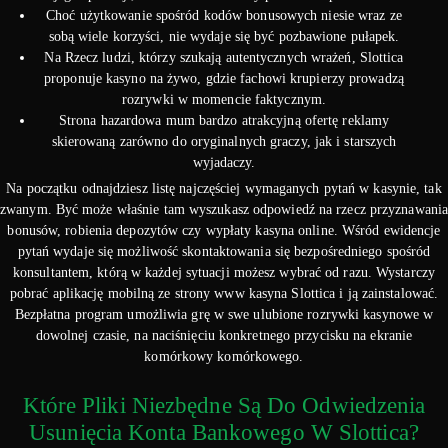
Choć użytkowanie spośród kodów bonusowych niesie wraz ze
sobą wiele korzyści, nie wydaje się być pozbawione pułapek.
Na Rzecz ludzi, którzy szukają autentycznych wrażeń, Slottica
proponuje kasyno na żywo, gdzie fachowi krupierzy prowadzą
rozrywki w momencie faktycznym.
Strona hazardowa mum bardzo atrakcyjną ofertę reklamy
skierowaną zarówno do oryginalnych graczy, jak i starszych
wyjadaczy.
Na początku odnajdziesz listę najczęściej wymaganych pytań w kasynie, tak
zwanym. Być może właśnie tam wyszukasz odpowiedź na rzecz przyznawani
bonusów, robienia depozytów czy wypłaty kasyna online. Wśród ewidencje
pytań wydaje się możliwość skontaktowania się bezpośredniego spośród
konsultantem, którą w każdej sytuacji możesz wybrać od razu. Wystarczy
pobrać aplikację mobilną ze strony www kasyna Slottica i ją zainstalować.
Bezpłatna program umożliwia grę w swe ulubione rozrywki kasynowe w
dowolnej czasie, na naciśnięciu konkretnego przycisku na ekranie
komórkowy komórkowego.
Które Pliki Niezbędne Są Do Odwiedzenia
Usunięcia Konta Bankowego W Slottica?