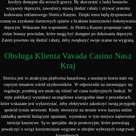
kredyty dostępne dla nowych graczy. By skorzystać z ludzi bonusów
wyjąwszy depozytu, zawodnicy muszą śledzić rabaty i używać systemu
kodowania reklamowego Slottica Kasyno. Dzięki temu będą dysponowali
szansę na uzyskanie darmowych spinów z brakiem konieczności dokonywania
depozytu. Wskazane Jest wspomnieć, że Slottica Kasyno proponuje także
różne bonusy powitalne, które mogą być dostępne po dokonaniu depozytu.
Zatem powinno się śledzić rabaty, żeby zwiększyć swoje szanse na wygraną.
Obsługa Klienta Vavada Casino Nasz
Kraj
Slottica jest to atrakcyjna platforma hazardowa, a usunięcie konta stało się
częstym tematem wśród użytkowników. W odpowiedzi na zmieniające się
regulacje, przebieg ten może się różnić od czasu tradycyjnych funkcji. W
tejże publikacji wyszukasz szczegółowe wiarygodne dane o procedurach,
które wskazane jest wykorzystać, żeby efektywnie zakończyć swoją przygodę
spośród tymże serwisem. Kiedy otworzysz na stronie www kasyna online
zakładkę spośród bieżącymi upustami, wyszukasz w tym miejscu najświeższe
turnieje kasynowe. Są to specjalne akcje promocyjne, które pozwalają
powalczyć o wciąż korzystniejsze wygrane w obrębie wybranych rozgrywek
hazardowych.