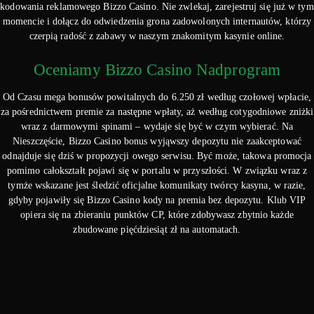
kodowania reklamowego Bizzo Casino. Nie zwlekaj, zarejestruj się już w tym
momencie i dołącz do odwiedzenia grona zadowolonych internautów, którzy
czerpią radość z zabawy w naszym znakomitym kasynie online.
Oceniamy Bizzo Casino Nadprogram
Od Czasu mega bonusów powitalnych do 6.250 zł według czołowej wpłacie,
za pośrednictwem premie za następne wpłaty, aż według cotygodniowe zniżki
wraz z darmowymi spinami – wydaje się być w czym wybierać. Na
Nieszczęście, Bizzo Casino bonus wyjąwszy depozytu nie zaakceptować
odnajduje się dziś w propozycji owego serwisu. Być może, takowa promocja
pomimo całokształt pojawi się w portalu w przyszłości. W związku wraz z
tymże wskazane jest śledzić oficjalne komunikaty twórcy kasyna, w razie,
gdyby pojawiły się Bizzo Casino kody na premia bez depozytu. Klub VIP
opiera się na zbieraniu punktów CP, które zdobywasz zbytnio każde
zbudowane pięćdziesiąt zł na automatach.