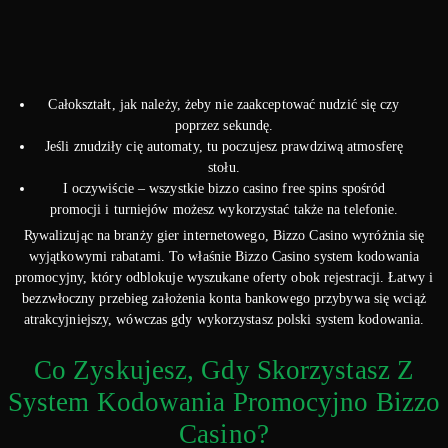
Całokształt, jak należy, żeby nie zaakceptować nudzić się czy
poprzez sekundę.
Jeśli znudziły cię automaty, tu poczujesz prawdziwą atmosferę
stołu.
I oczywiście – wszystkie bizzo casino free spins spośród
promocji i turniejów możesz wykorzystać także na telefonie.
Rywalizując na branży gier internetowego, Bizzo Casino wyróżnia się
wyjątkowymi rabatami. To właśnie Bizzo Casino system kodowania
promocyjny, który odblokuje wyszukane oferty obok rejestracji. Łatwy i
bezzwłoczny przebieg założenia konta bankowego przybywa się wciąż
atrakcyjniejszy, wówczas gdy wykorzystasz polski system kodowania.
Co Zyskujesz, Gdy Skorzystasz Z
System Kodowania Promocyjno Bizzo
Casino?