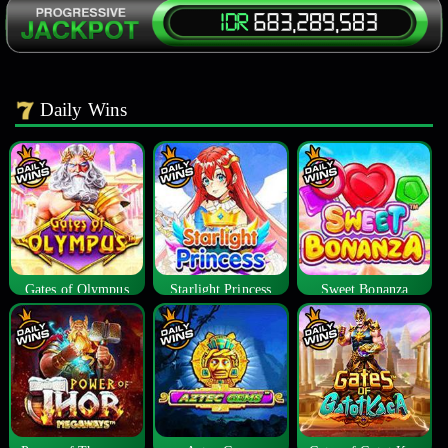
Daily Wins
Gates of Olympus
Starlight Princess
Sweet Bonanza