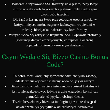
Połączenie szyfrowane SSL troszczy sie o jest to, żeby twoje
informacje dla osób fizycznych i płatności były niedostępne
gwoli osób trzecich.
Dla fanów kasyna na żywo przygotowano osobną sekcję, w
którym miejscu można zagrać z fachowymi krupierami w
ruletkę, blackjacka, bakarata czy koło fortuny.
Witryna Www wykorzystuje utajnianie SSL i wprawne protokoły
gwarancji danych empirycznych, co zapewnia ochronę
poprzednio nieautoryzowanym dostępem.
Czym Wydaje Się Bizzo Casino Bonus
Code?
To dobra możliwość, aby sprawdzić odrzucić tylko zabawy,
jednak też funkcjonalność strony www w języku naszym.
Bizzo Casino w pełni wspiera internautów spośród Lokalny – i
jest to nie zaakceptować jedynie u dołu względem konsol czy
płatności, ale też języka i obsługi klienta.
Trzeba bezzwłoczny bizzo casino login i już masz dostęp do
odwiedzenia tysięcy tytułów od czołowych dostawców.