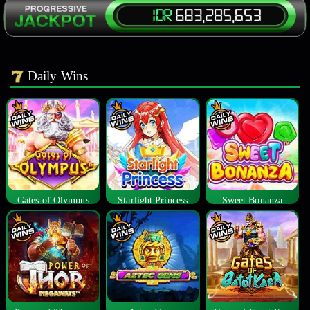
Daily Wins
Gates of Olympus
Starlight Princess
Sweet Bonanza