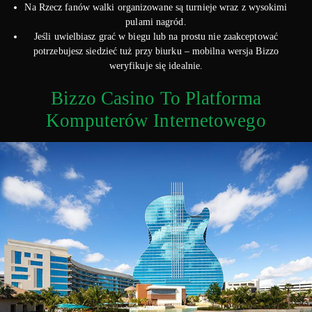
Na Rzecz fanów walki organizowane są turnieje wraz z wysokimi
pulami nagród.
Jeśli uwielbiasz grać w biegu lub na prostu nie zaakceptować
potrzebujesz siedzieć tuż przy biurku – mobilna wersja Bizzo
weryfikuje się idealnie.
Bizzo Casino To Platforma
Komputerów Internetowego