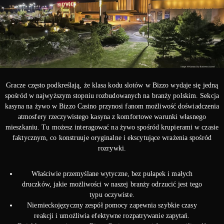
Gracze często podkreślają, że klasa kodu slotów w Bizzo wydaje się jedną
spośród w najwyższym stopniu rozbudowanych na branży polskim. Sekcja
kasyna na żywo w Bizzo Casino przynosi fanom możliwość doświadczenia
atmosfery rzeczywistego kasyna z komfortowe warunki własnego
mieszkaniu. Tu możesz interagować na żywo spośród krupierami w czasie
faktycznym, co konstruuje oryginalne i ekscytujące wrażenia spośród
rozrywki.
Właściwie przemyślane wytyczne, bez pułapek i małych
druczków, jakie możliwości w naszej branży odrzucić jest tego
typu oczywiste.
Niemieckojęzyczny zespół pomocy zapewnia szybkie czasy
reakcji i umożliwia efektywne rozpatrywanie zapytań.