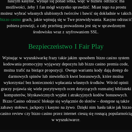
naszym kasynie, wydaje się ponad setka, więc w biznesi odrzucić ma
możliwości, żeby 1 fan mógł wszystko sprawdzić. Miast tego na prostu
możesz wybrać własnych ulubionych twórców i bawić się dokładnie w takich
bizzo casino
grach, jakie wpisują się w Twe przewidywania. Kasyno odrzucić
pobiera prowizji, a cały przebieg prowadzona jest się w sprawdzonym
środowisku wraz z szyfrowaniem SSL.
Bezpieczeństwo I Fair Play
Wpisując w wyszukiwarkę frazy takie jakim sposobem bizzo casino system
kodowania promocyjny wyjąwszy depozytu lub bizzo casino premia code,
można trafić na bieżące propozycji. Owego wariantu kody dają dostęp do
darmowych spinów lub niewielkich kwot bonusowych, które można
wykorzystać bez konieczności wpłacania własnych środków. Wśród opinii
graczy pojawia się wiele pozytywnych ocen dotyczących rozmaitej biblioteki
komputerów, błyskawicznych wypłat i atrakcyjnych kodów bonusowych.
Bizzo Casino odrzucić blokuje się wyłącznie do slotów – dostępne są także
zabawy stołowe, jackpoty i kasyno na żywo. Dzięki nim hasła takie jak bizzo
casino review czy bizzo casino przez internet cieszą się rosnącą popularnością
w wyszukiwarce.