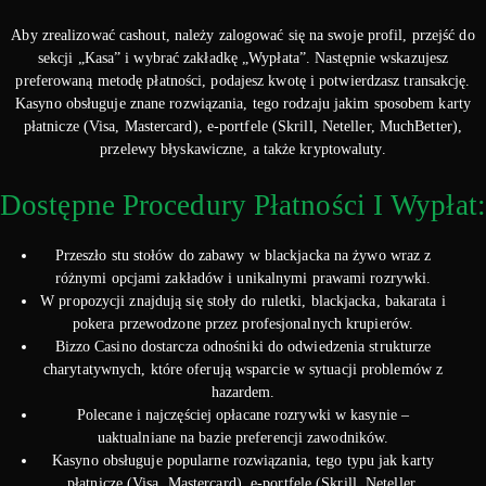
Aby zrealizować cashout, należy zalogować się na swoje profil, przejść do
sekcji „Kasa” i wybrać zakładkę „Wypłata”. Następnie wskazujesz
preferowaną metodę płatności, podajesz kwotę i potwierdzasz transakcję.
Kasyno obsługuje znane rozwiązania, tego rodzaju jakim sposobem karty
płatnicze (Visa, Mastercard), e-portfele (Skrill, Neteller, MuchBetter),
przelewy błyskawiczne, a także kryptowaluty.
Dostępne Procedury Płatności I Wypłat:
Przeszło stu stołów do zabawy w blackjacka na żywo wraz z
różnymi opcjami zakładów i unikalnymi prawami rozrywki.
W propozycji znajdują się stoły do ruletki, blackjacka, bakarata i
pokera przewodzone przez profesjonalnych krupierów.
Bizzo Casino dostarcza odnośniki do odwiedzenia strukturze
charytatywnych, które oferują wsparcie w sytuacji problemów z
hazardem.
Polecane i najczęściej opłacane rozrywki w kasynie –
uaktualniane na bazie preferencji zawodników.
Kasyno obsługuje popularne rozwiązania, tego typu jak karty
płatnicze (Visa, Mastercard), e-portfele (Skrill, Neteller,