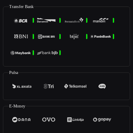
Transfer Bank
Pulsa
E-Money