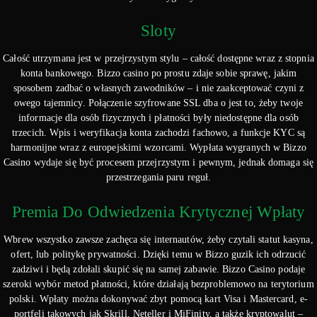
Sloty
Całość utrzymana jest w przejrzystym stylu – całość dostępne wraz z stopnia
konta bankowego. Bizzo casino po prostu zdaje sobie sprawę, jakim
sposobem zadbać o własnych zawodników – i nie zaakceptować czyni z
owego tajemnicy. Połączenie szyfrowane SSL dba o jest to, żeby twoje
informacje dla osób fizycznych i płatności były niedostępne dla osób
trzecich. Wpis i weryfikacja konta zachodzi fachowo, a funkcje KYC są
harmonijne wraz z europejskimi wzorcami. Wypłata wygranych w Bizzo
Casino wydaje się być procesem przejrzystym i pewnym, jednak domaga się
przestrzegania paru reguł.
Premia Do Odwiedzenia Krytycznej Wpłaty
Wbrew wszystko zawsze zachęca się internautów, żeby czytali statut kasyna,
ofert, lub politykę prywatności. Dzięki temu w Bizzo guzik ich odrzucić
zadziwi i będą zdołali skupić się na samej zabawie. Bizzo Casino podaje
szeroki wybór metod płatności, które działają bezproblemowo na terytorium
polski. Wpłaty można dokonywać zbyt pomocą kart Visa i Mastercard, e-
portfeli takowych jak Skrill, Neteller i MiFinity, a także kryptowalut –