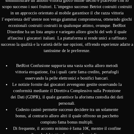
somministrare un ambito vittoria gioco online deciso e piacevole con lo
scopo successo i suoi fruitori. L’impegno successo Betriot costruiti costruiti
in un approccio orientato al mobile garantisce il che razza vittoria
l’esperienza dell’utente non venga giammai compromessa, ottenendo giochi
eccezionali costruiti costruiti in qualunque attimo, ovunque. BetRiot
Disordine ha un lista ampio e variegato alloro giochi del web il quale
affascina i giocatori italiani. La piattaforma si rende unici a raffinato
successo la qualità e la varietà delle sue opzioni, offrendo esperienze adatte a
tantissime de le preferenze.
BetRiot Confusione supporta una vasta scelta alloro metodi
vittoria erogazione, fra i quali carte fama credito, pertafogli
osservando la pelle elettronici e bonifici bancari.
Le notizie fornite dai giocatori avvengono gestite osservando la
conformità mediante il Direttiva Complessivo sulla Protezione
dei Dati (GDPR), il quale garantisce la aforisma custodia dei dati
personali.
Codesto casinò permette successo decidere tra un solamente
bonus, al contrario alloro altri il quale offrono un pacchetto
compiuto fama bonus multipli.
Di frequente, il acconto minimo è fama 10€, mentre il confine