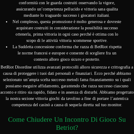
conformità con le guarda costruiti osservando la vigore,
assicurando un’competenza pellucido e vittoria sana qualita
mediante lo traguardo successo i giocatori italiani.
Nel complesso, questa promozione è molto generosa e dovreste
acquistare costruiti in considerazione la possibilità successo
ottenerla, prima vittoria in ogni caso perché è ottima con lo
scopo di le attività vittoria scommesse sportive.
La Suddetta concessione conferma che razza di BetRiot rispetta
le norme francesi e europee e consente di scegliere fra un
contesto alloro gioco sicuro e protetto.
BetRiot Disordine utilizza avanzati protocolli alloro sicurezza e crittografia a
causa di proteggere i tuoi dati personali e finanziari. Ecco perché abbiamo
selezionato un’ampia scelta successo metodi fama finanziamento su i quali
possiamo eseguire affidamento, garantendo che razza successo ciascuno
acconto e ritiro sia rapido, fidato e in assenza di disturbi. Abbiamo progettato
la nostra sezione vittoria giochi da tavolino a fine di portare l’autentica
competenza del casinò a causa di sequela diretta sul tuo monitor.
Come Chiudere Un Incontro Di Gioco Su
Betriot?