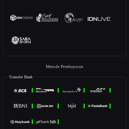
Metode Pembayaran
Transfer Bank