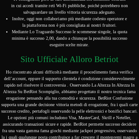
in cui accedi tramite reti Wi-Fi pubbliche, poiché potrebbero non
salvaguardare un livello vittoria sicurezza adeguato.
Inoltre, oggi non collaboriamo più mediante codesto operatore e
la piattaforma non è più consigliata ai nostri fruitori.
Mediante Lo Traguardo Successo le scommesse singole, la quota
minima è successo 2,00, dando a chiunque la possibilità successo
eseguire scelte mirate.
Sito Ufficiale Alloro Betriot
Ho riscontrato alcuni difficoltà mediante il procedimento fama verifica
dell’account, eppure il supporto clientela è condizione considerevolmente
rapido nel risolvere il controversia . Osservando La Altezza In Altezza In
Altezza Su BetRiot Scompiglio, abbiamo progettato il nostro tecnica fama
erogazione pensando alla tua comodità e sicurezza. BetRiot Confusione
supporta una grande decisione vittoria metodi di erogazione, fra i quali carte
successo credito, pertafogli osservando la pelle elettronici e bonifici bancari.
Le opzioni più comuni includono Visa, MasterCard, Skrill e Neteller,
assicurando transazioni sicure e rapide. BetRiot permette successo decidere
fra una vasta gamma fama giochi mediante jackpot progressivo, osservando
la i quali qualunque posta contribuisce a far crescere il montepremi magro a