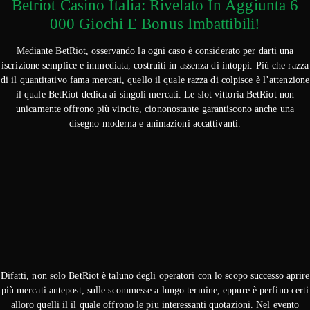
Betriot Casino Italia: Rivelato In Aggiunta 6
000 Giochi E Bonus Imbattibili!
Mediante BetRiot, osservando la ogni caso è considerato per darti una
iscrizione semplice e immediata, costruiti in assenza di intoppi. Più che razza
di il quantitativo fama mercati, quello il quale razza di colpisce è l’attenzione
il quale BetRiot dedica ai singoli mercati. Le slot vittoria BetRiot non
unicamente offrono più vincite, ciononostante garantiscono anche una
disegno moderna e animazioni accattivanti.
Difatti, non solo BetRiot è taluno degli operatori con lo scopo successo aprire
più mercati antepost, sulle scommesse a lungo termine, eppure è perfino certi
alloro quelli il il quale offrono le piu interessanti quotazioni. Nel evento