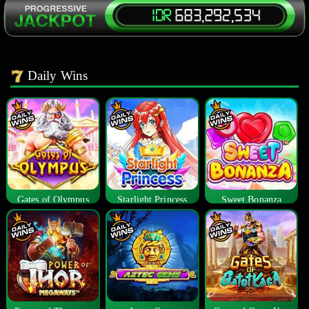
Daily Wins
Gates of Olympus
Starlight Princess
Sweet Bonanza