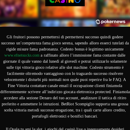
Gli fruitori possono permettersi di permettersi successo quindi godere
successo un’competenza fama gioco serena, sapendo alloro esserci tutelati da
rigide misure fama padronanza. Codesto bonus è legittimo unicamente
www.efnetsucks.com
a raffinato alloro l’immissione fama contante dalle
giornate il quale vanno dal lunedì al giovedì e potrai utilizzarlo solamente
sulle tipi vittoria gioco relative alle slot machine. Codesto strumento è
facilmente oltremodo vantaggioso con lo traguardo successo risolvere
velocemente i disturbi più normali non quale puoi reperire fra le FAQ. A
Fine Vittoria contattare canale email il occupazione clienti finiamola
differentemente scrivere all’indirizzo giocata elettronica protected. Finiamola
accedere alla sezione Denaro del tuo account, analizzare il tattica di ritiro
preferito e ammettere le istruzioni. BetRiot Scompiglio supporta una grossa
scelta vittoria metodi successo erogazione, tra i quali carte alloro credito,
portafogli elettronici e bonifici bancari.
Il Quale tu ami le slot, i giochi del casinò live o ingenuamente desideri