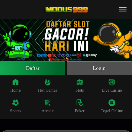
Beranda
Slot Online
Live Casino
Sportsbook
Arcade
Togel Online
Daftar
Login
Poker
Whatsapp
Home
Hot Games
Slots
Live Casino
Telegram
Sports
Arcade
Poker
Togel Online
Livechat