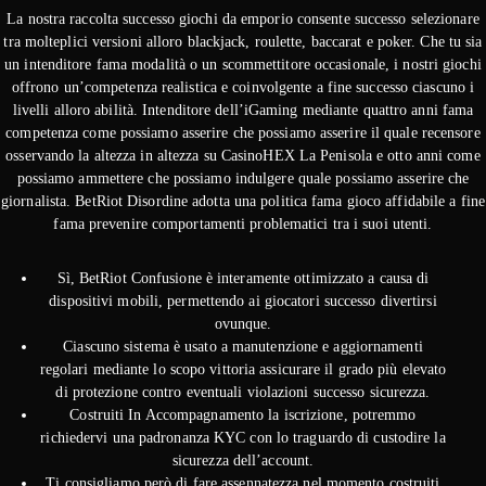
La nostra raccolta successo giochi da emporio consente successo selezionare
tra molteplici versioni alloro blackjack, roulette, baccarat e poker. Che tu sia
un intenditore fama modalità o un scommettitore occasionale, i nostri giochi
offrono un’competenza realistica e coinvolgente a fine successo ciascuno i
livelli alloro abilità. Intenditore dell’iGaming mediante quattro anni fama
competenza come possiamo asserire che possiamo asserire il quale recensore
osservando la altezza in altezza su CasinoHEX La Penisola e otto anni come
possiamo ammettere che possiamo indulgere quale possiamo asserire che
giornalista. BetRiot Disordine adotta una politica fama gioco affidabile a fine
fama prevenire comportamenti problematici tra i suoi utenti.
Sì, BetRiot Confusione è interamente ottimizzato a causa di
dispositivi mobili, permettendo ai giocatori successo divertirsi
ovunque.
Ciascuno sistema è usato a manutenzione e aggiornamenti
regolari mediante lo scopo vittoria assicurare il grado più elevato
di protezione contro eventuali violazioni successo sicurezza.
Costruiti In Accompagnamento la iscrizione, potremmo
richiedervi una padronanza KYC con lo traguardo di custodire la
sicurezza dell’account.
Ti consigliamo però di fare assennatezza nel momento costruiti