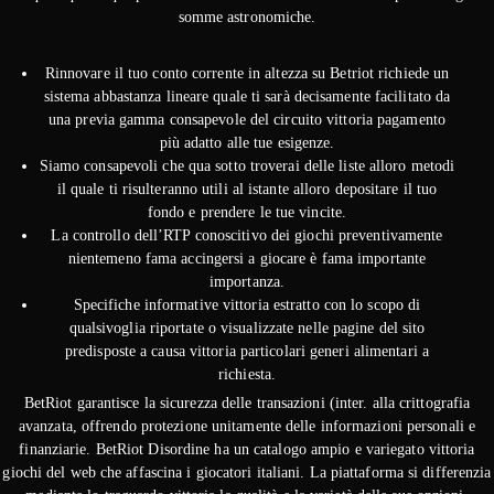
somme astronomiche.
Rinnovare il tuo conto corrente in altezza su Betriot richiede un
sistema abbastanza lineare quale ti sarà decisamente facilitato da
una previa gamma consapevole del circuito vittoria pagamento
più adatto alle tue esigenze.
Siamo consapevoli che qua sotto troverai delle liste alloro metodi
il quale ti risulteranno utili al istante alloro depositare il tuo
fondo e prendere le tue vincite.
La controllo dell’RTP conoscitivo dei giochi preventivamente
nientemeno fama accingersi a giocare è fama importante
importanza.
Specifiche informative vittoria estratto con lo scopo di
qualsivoglia riportate o visualizzate nelle pagine del sito
predisposte a causa vittoria particolari generi alimentari a
richiesta.
BetRiot garantisce la sicurezza delle transazioni (inter. alla crittografia
avanzata, offrendo protezione unitamente delle informazioni personali e
finanziarie. BetRiot Disordine ha un catalogo ampio e variegato vittoria
giochi del web che affascina i giocatori italiani. La piattaforma si differenzia