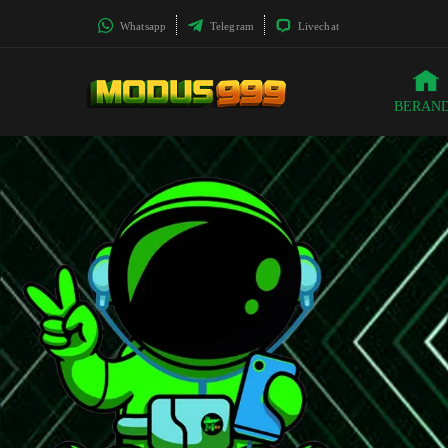
Whatsapp
Telegram
Livechat
BERAN