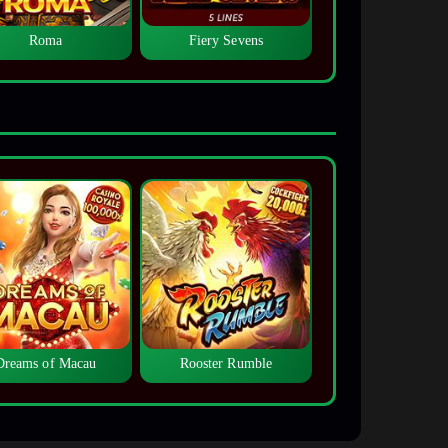
Roma
Fiery Sevens
Dreams of Macau
Rooster Rumble